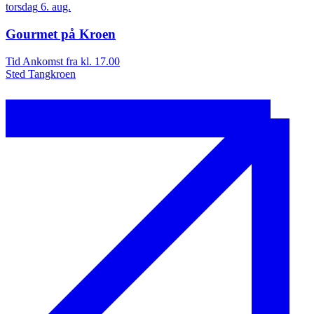
torsdag
6.
aug.
t
Gourmet på Kroen
Tid
Ankomst fra kl. 17.00
T
Sted
Tangkroen
S