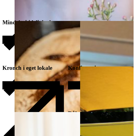
Mindehøjtidelighed
Kronch i eget lokale
Konfirmation
Dåb- og navngivningsfest