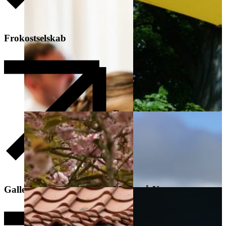
Frokostselskab
Eventkalender
Galleri
Møde på Kroen