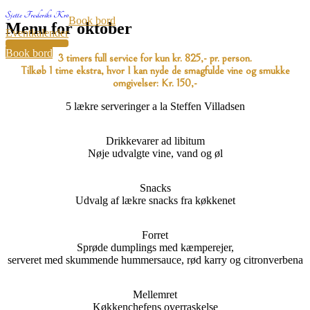
Book bord
Menu for oktober
Eventkalender
34
Book bord
3 timers full service for kun kr. 825,- pr. person.
Tilkøb 1 time ekstra, hvor I kan nyde de smagfulde vine og smukke
omgivelser: Kr. 150,-
5 lækre serveringer a la Steffen Villadsen
Drikkevarer ad libitum
Nøje udvalgte vine, vand og øl
Snacks
Udvalg af lækre snacks fra køkkenet
Forret
Sprøde dumplings med kæmperejer,
serveret med skummende hummersauce, rød karry og citronverbena
Mellemret
Køkkenchefens overraskelse