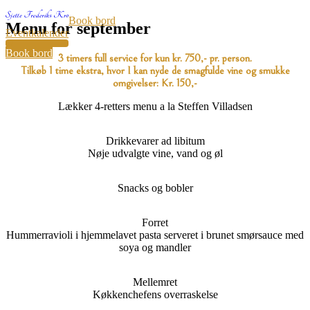
Book bord
Menu for september
Eventkalender
32
Book bord
3 timers full service for kun kr. 750,- pr. person.
Tilkøb 1 time ekstra, hvor I kan nyde de smagfulde vine og smukke
omgivelser: Kr. 150,-
Lækker 4-retters menu a la Steffen Villadsen
Drikkevarer ad libitum
Nøje udvalgte vine, vand og øl
Snacks og bobler
Forret
Hummerravioli i hjemmelavet pasta serveret i brunet smørsauce med
soya og mandler
Mellemret
Køkkenchefens overraskelse