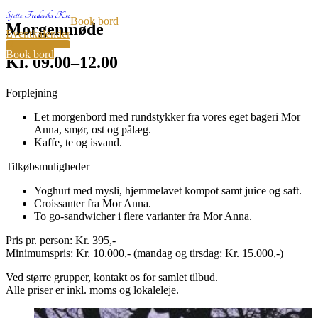
Book bord
Morgenmøde
Eventkalender
32
Book bord
Kl. 09.00–12.00
Forplejning
Let morgenbord med rundstykker fra vores eget bageri Mor
Anna, smør, ost og pålæg.
Kaffe, te og isvand.
Tilkøbsmuligheder
Yoghurt med mysli, hjemmelavet kompot samt juice og saft.
Croissanter fra Mor Anna.
To go-sandwicher i flere varianter fra Mor Anna.
Pris pr. person: Kr. 395,-
Minimumspris: Kr. 10.000,- (mandag og tirsdag: Kr. 15.000,-)
Ved større grupper, kontakt os for samlet tilbud.
Alle priser er inkl. moms og lokaleleje.