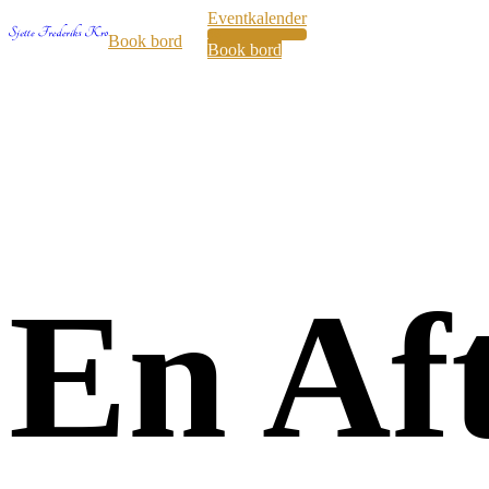
Eventkalender
36
Book bord
Book bord
En Af