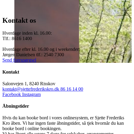
Kontakt os
Hverdage inden kl. 16.00:
Tlf.: 8616 1400
Hverdage efter kl. 16.00 og i weekender:
Jørgen Danielsen tlf.: 2540 7300
Send forespørgsel
Kontakt
Salonvejen 1, 8240 Risskov
kontakt@sjettefrederikskro.dk
86 16 14 00
Facebook
Instagram
Åbningstider
Hvis du kan booke bord i vores onlinesystem, er Sjette Frederiks
Kro åben. Vi har ingen faste åbningstider, så tjek hvornår du kan
booke bord i online bookingen.
Vi har åbent alle ugens 7 dage for selskaber, arrangementer,