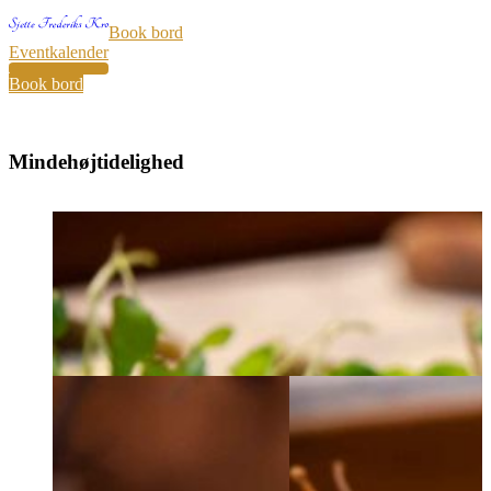
Book bord
Eventkalender
34
Book bord
Mindehøjtidelighed