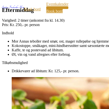
Eventkalender
34
Eftermiddag
Book bord
Book bord
Varighed:
2 timer (ankomst fra kl. 14.30)
Pris:
Kr. 250,- pr. person
Indhold
Mor Annas teboller med smør, ost, mager rullepølse og hjemme
Kokostoppe, småkager, mini-hindbærsnitter samt sæsontærte me
Kaffe, te og postevand ad libitum.
Øl, vin og vand afregnes efter forbrug.
Tilkøbsmulighed
Drikkevarer ad libitum: Kr. 125,- pr. person.