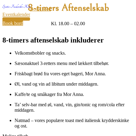
8-timers Aftenselskab
Book bord
Eventkalender
32
Book bord
Kl. 18.00 – 02.00
8-timers aftenselskab inkluderer
Velkomstbobler og snacks.
Sæsonaktuel 3-retters menu med lækkert tilbehør.
Friskbagt brød fra vores eget bageri, Mor Anna.
Øl, vand og vin ad libitum under middagen.
Kaffe/te og småkager fra Mor Anna.
Ta’ selv-bar med øl, vand, vin, gin/tonic og rom/cola efter
middagen.
Natmad – vores populære toast med italiensk krydderskinke
og ost.